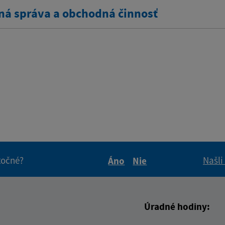
ná správa a obchodná činnosť
itočné?
Našli
Áno
Nie
Boli tieto informácie pre 
Boli tieto informáci
Úradné hodiny: