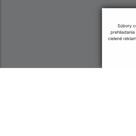
Súbory co
prehliadania
cielené rekla
Informácie o stránke:
Navigácia:
Vyhlásenie o prístupnosti
Vytlačiť aktuálnu strá
Autorské práva
Mapa stránok
Ochrana osobných údajov
Cookies