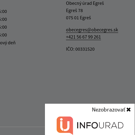
Obecný úrad Egreš
Egreš 78
5:00
075 01 Egreš
5:00
5:00
obecegres@obecegres.sk
5:00
+421 56 67 99 261
ový deň
IČO: 00331520
Nezobrazovať