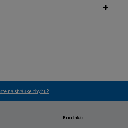
 ste na stránke chybu?
vás užitočné?
e pre vás užitočné?
Kontakt: