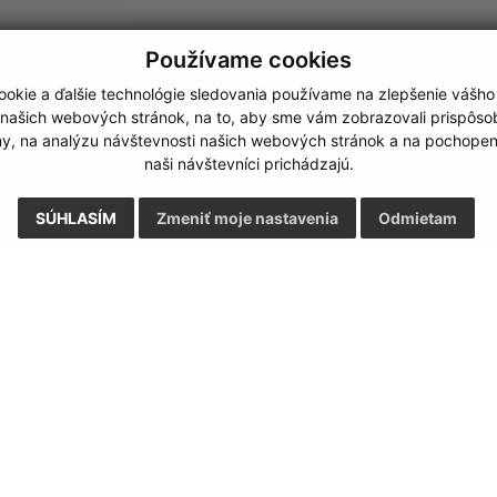
Používame cookies
okie a ďalšie technológie sledovania používame na zlepšenie vášho
 našich webových stránok, na to, aby sme vám zobrazovali prispôs
my, na analýzu návštevnosti našich webových stránok a na pochopeni
naši návštevníci prichádzajú.
SÚHLASÍM
Zmeniť moje nastavenia
Odmietam
Rýchle odkazy:
Aktualiz
nku
Aktuality
04.08.2026 
História
RSS
Fotogaléria