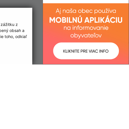
 zážitku z
obený obsah a
e toho, odkiaľ
ované:
Správca obsahu:
11:57 hod.
Správca obsahu je Obec Egreš.
Vytvorené v súlade s
Jednotným
dizajn manuálom elektronických