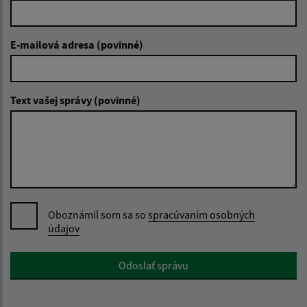
E-mailová adresa (povinné)
Text vašej správy (povinné)
Oboznámil som sa so
spracúvaním osobných
údajov
Google reCaptcha Response
Odoslať správu