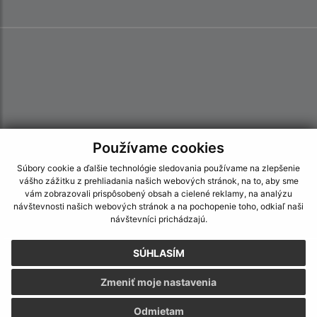
Používame cookies
Súbory cookie a ďalšie technológie sledovania používame na zlepšenie
vášho zážitku z prehliadania našich webových stránok, na to, aby sme
vám zobrazovali prispôsobený obsah a cielené reklamy, na analýzu
návštevnosti našich webových stránok a na pochopenie toho, odkiaľ naši
návštevníci prichádzajú.
SÚHLASÍM
Informácie o stránke:
Zmeniť moje nastavenia
Vyhlásenie o prístupnosti
Autorské práva
Odmietam