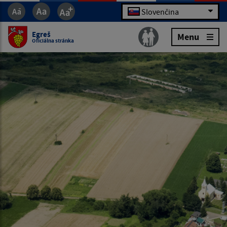
Slovenčina
Egreš
Menu
Oficiálna stránka