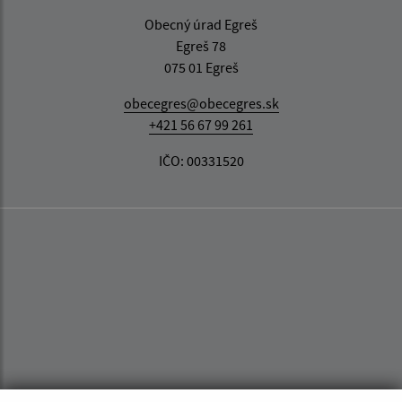
Obecný úrad Egreš
Egreš 78
075 01 Egreš
obecegres@obecegres.sk
+421 56 67 99 261
IČO: 00331520