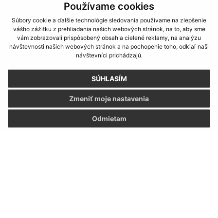
Používame cookies
Súbory cookie a ďalšie technológie sledovania používame na zlepšenie
vášho zážitku z prehliadania našich webových stránok, na to, aby sme
vám zobrazovali prispôsobený obsah a cielené reklamy, na analýzu
návštevnosti našich webových stránok a na pochopenie toho, odkiaľ naši
Informácie o stránke:
návštevníci prichádzajú.
Vyhlásenie o prístupnosti
SÚHLASÍM
Autorské práva
Ochrana osobných údajov
Zmeniť moje nastavenia
Navigácia:
Odmietam
Vytlačiť aktuálnu stránku
Mapa stránok
Cookies
Rýchle odkazy:
Aktuality
História
Fotogaléria