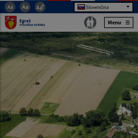
Slovenčina
Egreš
Menu
Oficiálna stránka