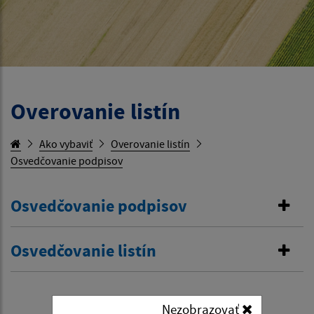
Overovanie listín
Ako vybaviť
Overovanie listín
Osvedčovanie podpisov
Osvedčovanie podpisov
Osvedčovanie listín
Nezobrazovať