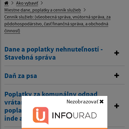
Ako vybaviť
Miestne dane, poplatky a cenník služieb
Cenník služieb: (všeobecná správa, vnútorná správa, za
pôdohospodárstvo, časť finančná správa, a obchodná
činnosť)
Dane a poplatky nehnuteľností -
Stavebná správa
Daň za psa
Poplatky za komunálny odpad
vrátane žiadosti o zníženie
Nezobrazovať
poplatku z dôvodov zamestnania
inde a tiež zťp atď.