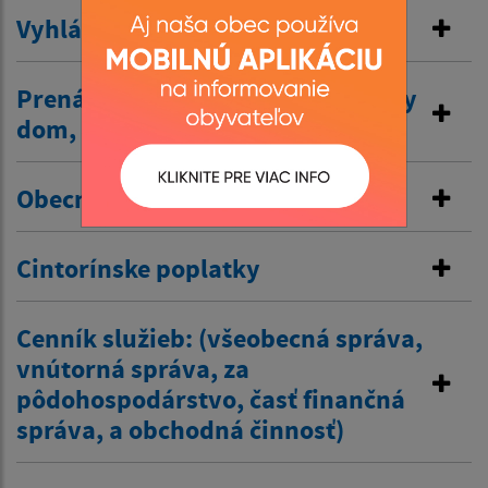
Vyhlásenie v miestnom rozhlase
Prenájom nehnuteľností /kultúrny
dom, …/
Obecné nájomné byty
Cintorínske poplatky
Cenník služieb: (všeobecná správa,
vnútorná správa, za
pôdohospodárstvo, časť finančná
správa, a obchodná činnosť)