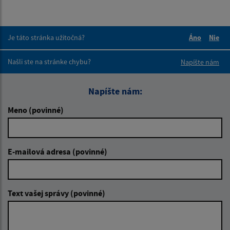
Je táto stránka užitočná?
Áno
Nie
Boli tieto 
Boli 
Našli ste na stránke chybu?
Napíšte nám
Napíšte nám:
Meno (povinné)
E-mailová adresa (povinné)
Text vašej správy (povinné)