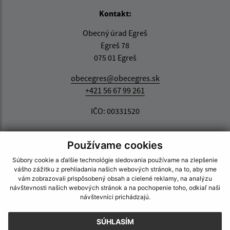
Kontakt:
Obecný úrad Egreš
Egreš 78
075 01 Egreš
obecegres@obecegres.sk
+421 56 67 99 261
IČO: 00331520
Používame cookies
Súbory cookie a ďalšie technológie sledovania používame na zlepšenie
vášho zážitku z prehliadania našich webových stránok, na to, aby sme
vám zobrazovali prispôsobený obsah a cielené reklamy, na analýzu
návštevnosti našich webových stránok a na pochopenie toho, odkiaľ naši
návštevníci prichádzajú.
SÚHLASÍM