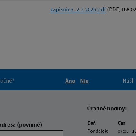
zapisnica_2.3.2026.pdf
(PDF, 168.02
itočné?
Našli
Áno
Nie
Boli tieto informácie pre 
Boli tieto informáci
Úradné hodiny:
Deň
Čas
adresa (povinné)
Pondelok:
07:00 - 1