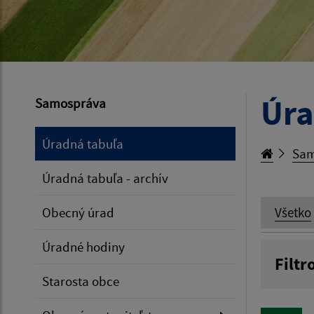
Úra
Samospráva
Úradná tabuľa
Sam
Úradná tabuľa - archív
Obecný úrad
Všetko
Úradné hodiny
Filtr
Starosta obce
Názov