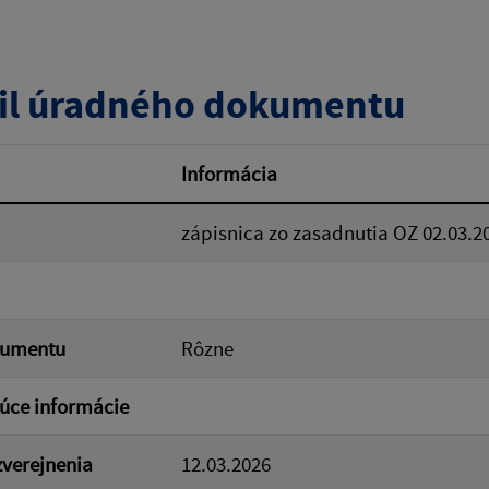
zverejnenia do:
il úradného dokumentu
ovať
Informácia
zápisnica zo zasadnutia OZ 02.03.2
kumentu
Rôzne
úce informácie
verejnenia
12.03.2026