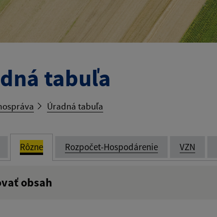
dná tabuľa
ospráva
Úradná tabuľa
Rôzne
Rozpočet-Hospodárenie
VZN
ovať obsah
:
Popis: