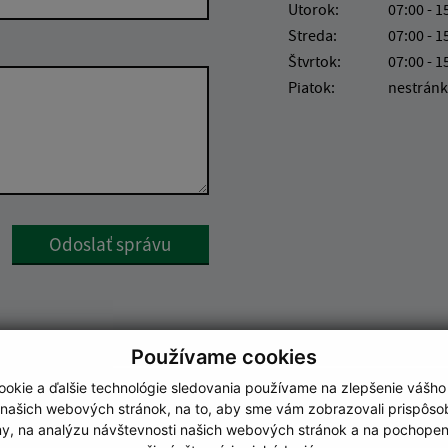
Utorok:
07:00 - 1
Streda:
07:00 - 1
Štvrtok:
07:00 - 1
Piatok:
nestránk
Google reCaptcha Response
Odoslať správu
Používame cookies
okie a ďalšie technológie sledovania používame na zlepšenie vášho
 našich webových stránok, na to, aby sme vám zobrazovali prispôs
my, na analýzu návštevnosti našich webových stránok a na pochopeni