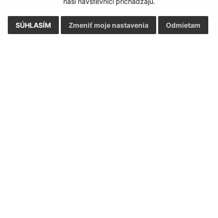
naši návštevníci prichádzajú.
SÚHLASÍM
Zmeniť moje nastavenia
Odmietam
Rýchle odkazy:
Aktualiz
nku
Aktuality
04.08.2026 
História
RSS
Fotogaléria
Kontakty