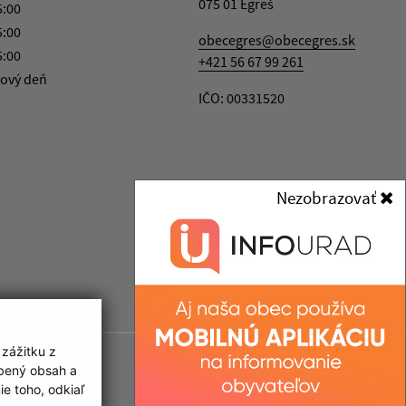
075 01 Egreš
5:00
5:00
obecegres@obecegres.sk
5:00
+421 56 67 99 261
ový deň
IČO: 00331520
Nezobrazovať
 zážitku z
obený obsah a
e toho, odkiaľ