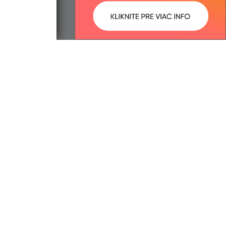
ované:
Správca obsahu:
11:57 hod.
Správca obsahu je Obec Egreš.
Vytvorené v súlade s
Jednotným
dizajn manuálom elektronických
služieb.