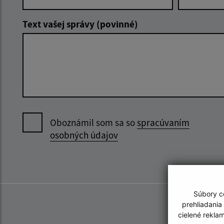
Text vašej správy (povinné)
Oboznámil som sa so
spracúvaním
osobných údajov
Súbory co
prehliadania
cielené rekla