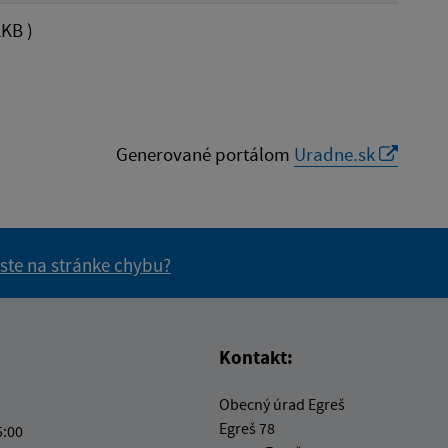
KB )
Generované portálom
Uradne.sk
 ste na stránke chybu?
vás užitočné?
e pre vás užitočné?
Kontakt:
Obecný úrad Egreš
Egreš 78
5:00