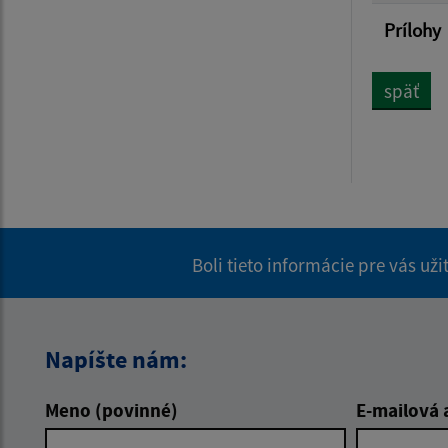
Prílohy
späť
Boli tieto informácie pre vás už
Napíšte nám:
Meno (povinné)
E-mailová 