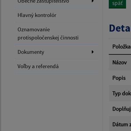
Obecné zastupiteľstvo
späť
Dátum 
Hlavný kontrolór
Deta
Oznamovanie
protispoločenskej činnosti
Filtr
Položka
Dokumenty
Názov
Voľby a referendá
Popis
Typ do
Doplňuj
Dátum z