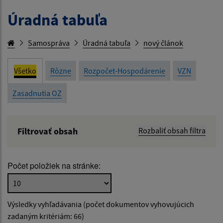
Úradná tabuľa
Samospráva
Úradná tabuľa
nový článok
Všetko
Rôzne
Rozpočet-Hospodárenie
VZN
Zasadnutia OZ
Filtrovať obsah
Rozbaliť obsah filtra
Názov:
Počet položiek na stránke:
Popis:
Výsledky vyhľadávania (počet dokumentov vyhovujúcich
Dátum zverejnenia od:
zadaným kritériám: 66)