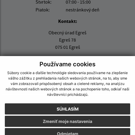
Štvrtok:
07:00 - 15:00
Piatok:
nestránkový deň
Kontakt:
Obecný úrad Egreš
Egreš 78
075 01 Egreš
obecegres@obecegres.sk
Používame cookies
+421 56 67 99 261
Súbory cookie a ďalšie technológie sledovania používame na zlepšenie
IČO: 00331520
vášho zážitku z prehliadania našich webových stránok, na to, aby sme
vám zobrazovali prispôsobený obsah a cielené reklamy, na analýzu
návštevnosti našich webových stránok a na pochopenie toho, odkiaľ naši
návštevníci prichádzajú.
SÚHLASÍM
Zmeniť moje nastavenia
Odmietam