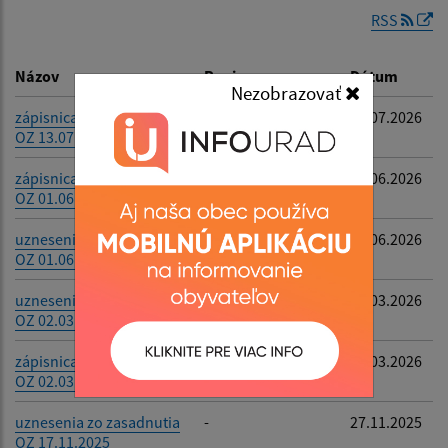
RSS
Dátum zverejnenia do:
Názov
Popis
Dátum
Nezobrazovať
zápisnica zo zasadnutia
-
23.07.2026
OZ 13.07.2026
Filtrovať
Reset
zápisnica zo zasadnutia
-
11.06.2026
OZ 01.06.2026
uznesenia zo zasadnutia
-
11.06.2026
OZ 01.06.2026
uznesenia zo zasadnutia
-
12.03.2026
OZ 02.03.2026
zápisnica zo zasadnutia
-
12.03.2026
OZ 02.03.2026
uznesenia zo zasadnutia
-
27.11.2025
OZ 17.11.2025