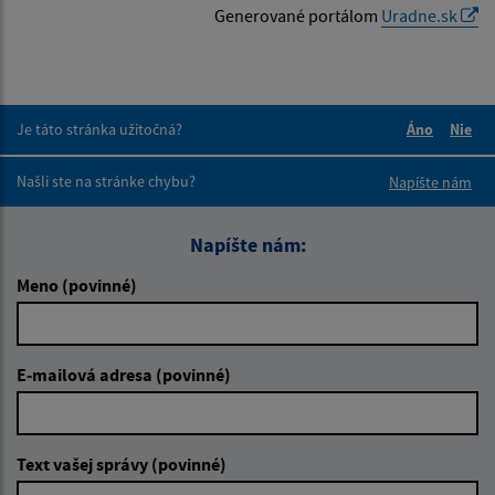
Generované portálom
Uradne.sk
Je táto stránka užitočná?
Áno
Nie
Boli tieto 
Boli 
Našli ste na stránke chybu?
Napíšte nám
Napíšte nám:
Meno (povinné)
E-mailová adresa (povinné)
Text vašej správy (povinné)